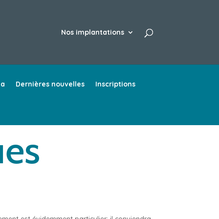
Nos implantations
ia
Dernières nouvelles
Inscriptions
ues
ment est évidemment particulier; il conviendra