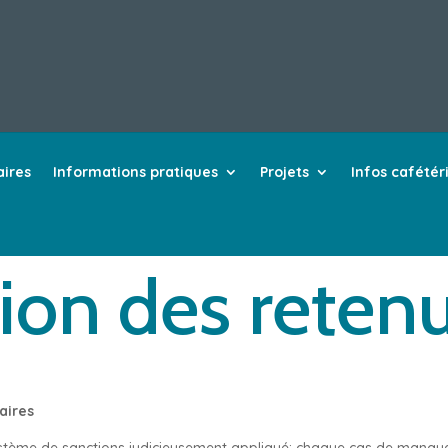
aires
Informations pratiques
Projets
Infos cafétér
ion des reten
aires
ystème de sanctions judicieusement appliqué; chaque cas de manque