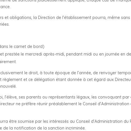
uance.
s et obligations, la Direction de l’établissement pourra, même san
riées.
 dans le carnet de bord)
e et prestée le mercredi après-midi, pendant midi ou en journée en de
irement.
exclusivement le droit, à toute époque de l’année, de renvoyer temp
 règlement et ce délégation étant donnée à cet égard aux Directeur
enouvelé.
 l’élève, ses parents ou représentants légaux, les convoquant par écrit
 Directeur ne préfère réunir préalablement le Conseil d’Administrati
pourra être soumise par les intéressés au Conseil d’Administration d
 de la notification de la sanction incriminée.