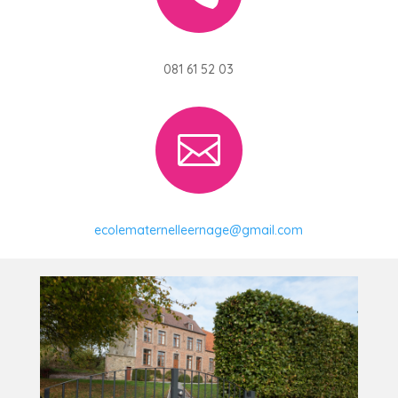
081 61 52 03

ecolematernelleernage@gmail.com