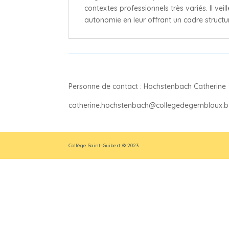
contextes professionnels très variés. Il vei
autonomie en leur offrant un cadre structur
Personne de contact : Hochstenbach Catherine
catherine.hochstenbach@collegedegembloux.b
Collège Saint-Guibert © 2023